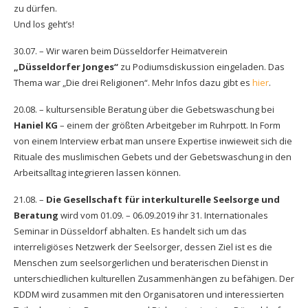
zu dürfen.
Anmeldung Stand
Und los geht’s!
Anmeldung Fußballmannschaften
30.07. – Wir waren beim Düsseldorfer Heimatverein
„Düsseldorfer Jonges“
zu Podiumsdiskussion eingeladen. Das
Anmeldung Helfer*innen
Thema war „Die drei Religionen“. Mehr Infos dazu gibt es
hier
.
20.08. – kultursensible Beratung über die Gebetswaschung bei
Anmeldung Lauf
Haniel KG
– einem der größten Arbeitgeber im Ruhrpott. In Form
von einem Interview erbat man unsere Expertise inwieweit sich die
Rituale des muslimischen Gebets und der Gebetswaschung in den
Arbeitsalltag integrieren lassen können.
21.08. –
Die Gesellschaft für interkulturelle Seelsorge und
Beratung
wird vom 01.09. – 06.09.2019 ihr 31. Internationales
Seminar in Düsseldorf abhalten. Es handelt sich um das
interreligiöses Netzwerk der Seelsorger, dessen Ziel ist es die
Menschen zum seelsorgerlichen und beraterischen Dienst in
unterschiedlichen kulturellen Zusammenhängen zu befähigen. Der
KDDM wird zusammen mit den Organisatoren und interessierten