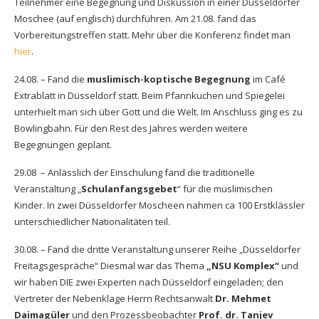
Teilnehmer eine Begegnung und Diskussion in einer Düsseldorfer
Moschee (auf englisch) durchführen. Am 21.08. fand das
Vorbereitungstreffen statt. Mehr über die Konferenz findet man
hier
.
24.08. – Fand die
muslimisch-koptische Begegnung
im Café
Extrablatt in Düsseldorf statt. Beim Pfannkuchen und Spiegelei
unterhielt man sich über Gott und die Welt. Im Anschluss ging es zu
Bowlingbahn. Für den Rest des Jahres werden weitere
Begegnungen geplant.
29.08 – Anlässlich der Einschulung fand die traditionelle
Veranstaltung „
Schulanfangsgebet
“ für die muslimischen
Kinder. In zwei Düsseldorfer Moscheen nahmen ca 100 Erstklässler
unterschiedlicher Nationalitäten teil.
30.08. – Fand die dritte Veranstaltung unserer Reihe „Düsseldorfer
Freitagsgespräche“ Diesmal war das Thema
„NSU Komplex“
und
wir haben DIE zwei Experten nach Düsseldorf eingeladen; den
Vertreter der Nebenklage Herrn Rechtsanwalt
Dr. Mehmet
Daimagüler
und den Prozessbeobachter
Prof. dr. Tanjev