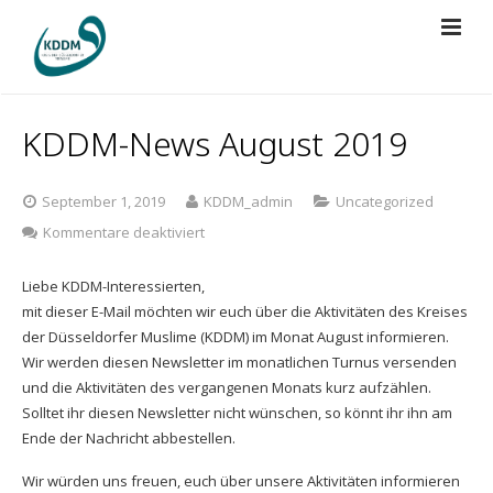
Über Uns
KDDM-News August 2019
Projekte
Vorstand
September 1, 2019
KDDM_admin
Uncategorized
Presse
Mitgliedschaft
BRÜCKEN BAUEN
für
Kommentare deaktiviert
KDDM-
Spenden
Regularien
Islamische Grabstätte
Der KDDM in der Presse
News
Liebe KDDM-Interessierten,
August
mit dieser E-Mail möchten wir euch über die Aktivitäten des Kreises
Kontakt
2019
Bildungsreise
KDDM-Pressemitteilungen
der Düsseldorfer Muslime (KDDM) im Monat August informieren.
Wir werden diesen Newsletter im monatlichen Turnus versenden
Gebetsraum Düsseldorf Airport
Videos
und die Aktivitäten des vergangenen Monats kurz aufzählen.
Solltet ihr diesen Newsletter nicht wünschen, so könnt ihr ihn am
Jugendberufsförderung
Ende der Nachricht abbestellen.
KDDM-Cup 2026
Wir würden uns freuen, euch über unsere Aktivitäten informieren