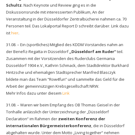
Schultz
. Nach Keynote und Review ging es in die
Diskussionsrunde mit interessierten Publikum, An der
Veranstaltung in der Düsseldorfer Zentralbücherei nahmen ca. 70
Personen teil. Das Lokalportal Report D schreibt darüber. Link dazu
ist
hier
.
31.08. – Ein (sportliches) Mitglied des KDDM Vorstandes nahm an
der Benefiz-Regatta in Düsseldorf
„Düsseldorf am Ruder“
teil.
Zusammen mit der Vorsitzenden des Ruderclubs Germania
Düsseldorf 1904 e.V., Kathrin Schmack, dem Stadtdirektor Burkhard
Hintzsche und ehemaligen Stadtsprecher Manfred Blasczyk
bildete man das Team “Row4fun” und sammelte das Geld für die
Arbeit der gemeinnützigen Krebsgesellschaft NRW.
Mehr Infos dazu unter diesem
Link
31.08. – Waren wir beim Empfang des OB Thomas Geisel in der
Tonhalle anlässlich der Unterzeichnung der „Düsseldorf
Declaration“ im Rahmen der
zweiten Konferenz der
internationalen Bürgermeisterkonferenz
, die in Düsseldorf
abgehalten wurde. Unter dem Motto „Living together“ nehmen