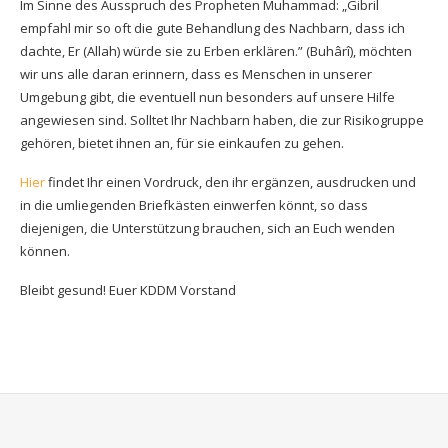
Im Sinne des Ausspruch des Propheten Muhammad: „Gibril
Anmeldung Stand
empfahl mir so oft die gute Behandlung des Nachbarn, dass ich
dachte, Er (Allah) würde sie zu Erben erklären.” (Buhârî), möchten
Anmeldung Fußballmannschaften
wir uns alle daran erinnern, dass es Menschen in unserer
Umgebung gibt, die eventuell nun besonders auf unsere Hilfe
Anmeldung Helfer*innen
angewiesen sind. Solltet Ihr Nachbarn haben, die zur Risikogruppe
gehören, bietet ihnen an, für sie einkaufen zu gehen.
Anmeldung Lauf
Hier
findet Ihr einen Vordruck, den ihr ergänzen, ausdrucken und
in die umliegenden Briefkästen einwerfen könnt, so dass
diejenigen, die Unterstützung brauchen, sich an Euch wenden
können.
Bleibt gesund! Euer KDDM Vorstand