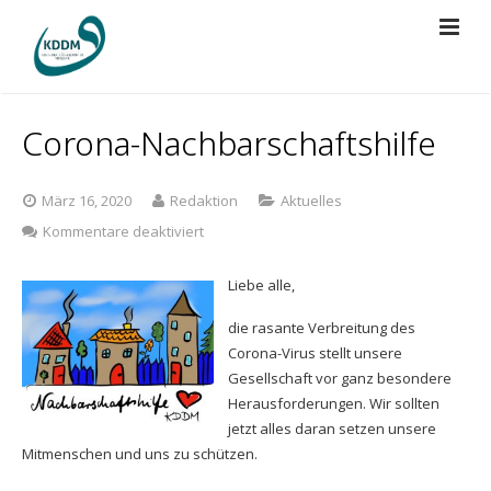
Über Uns
Corona-Nachbarschaftshilfe
Projekte
Vorstand
März 16, 2020
Redaktion
Aktuelles
Presse
Mitgliedschaft
BRÜCKEN BAUEN
für
Kommentare deaktiviert
Corona-
Spenden
Regularien
Islamische Grabstätte
Der KDDM in der Presse
Nachbarschaftshilfe
Liebe alle,
Kontakt
Bildungsreise
KDDM-Pressemitteilungen
die rasante Verbreitung des
Corona-Virus stellt unsere
Gebetsraum Düsseldorf Airport
Videos
Gesellschaft vor ganz besondere
Herausforderungen. Wir sollten
Jugendberufsförderung
jetzt alles daran setzen unsere
Mitmenschen und uns zu schützen.
KDDM-Cup 2026