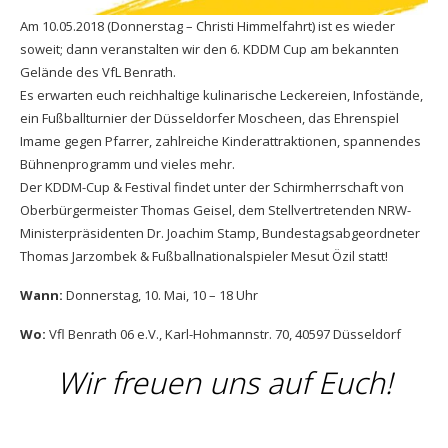
Am 10.05.2018 (Donnerstag – Christi Himmelfahrt) ist es wieder
Anmeldung Stand
soweit; dann veranstalten wir den 6. KDDM Cup am bekannten
Gelände des VfL Benrath.
Anmeldung Fußballmannschaften
Es erwarten euch reichhaltige kulinarische Leckereien, Infostände,
ein Fußballturnier der Düsseldorfer Moscheen, das Ehrenspiel
Anmeldung Helfer*innen
Imame gegen Pfarrer, zahlreiche Kinderattraktionen, spannendes
Bühnenprogramm und vieles mehr.
Anmeldung Lauf
Der KDDM-Cup & Festival findet unter der Schirmherrschaft von
Oberbürgermeister Thomas Geisel, dem Stellvertretenden NRW-
Ministerpräsidenten Dr. Joachim Stamp, Bundestagsabgeordneter
Thomas Jarzombek & Fußballnationalspieler Mesut Özil statt!
Wann:
Donnerstag, 10. Mai, 10 – 18 Uhr
Wo:
Vfl Benrath 06 e.V., Karl-Hohmannstr. 70, 40597 Düsseldorf
Wir freuen uns auf Euch!