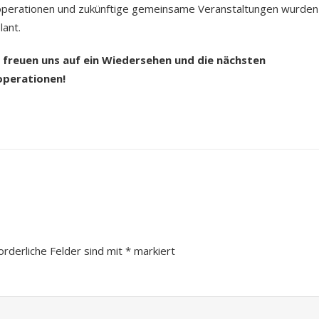
&
perationen und zukünftige gemeinsame Veranstaltungen wurden
Jüdische
lant.
Gemeinde
Düsseldorf
 freuen uns auf ein Wiedersehen und die nächsten
perationen!
orderliche Felder sind mit
*
markiert