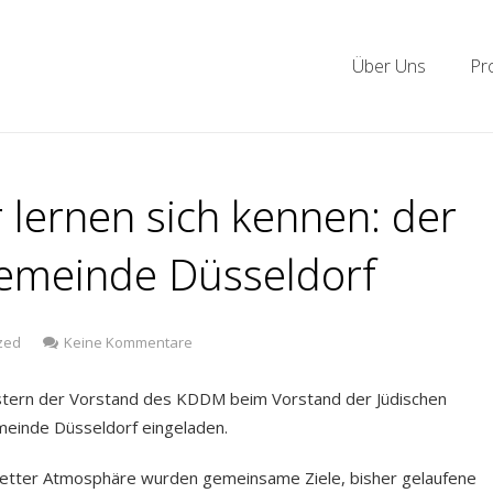
Über Uns
Pr
 lernen sich kennen: der
emeinde Düsseldorf
zu
zed
Keine Kommentare
Vorstandsmitglieder
lernen
tern der Vorstand des KDDM beim Vorstand der Jüdischen
sich
einde Düsseldorf eingeladen.
kennen:
der
KDDM
netter Atmosphäre wurden gemeinsame Ziele, bisher gelaufene