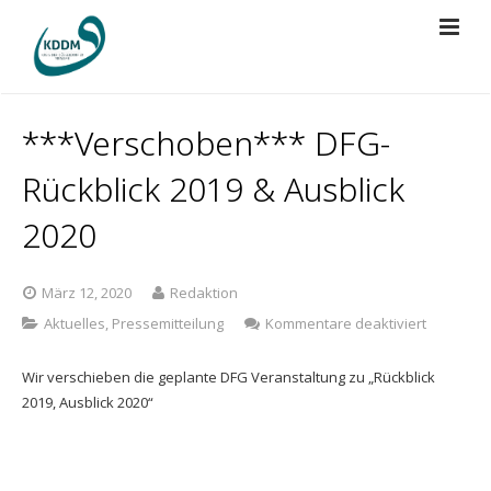
Über Uns
***Verschoben*** DFG-
Projekte
Vorstand
Rückblick 2019 & Ausblick
Presse
Mitgliedschaft
BRÜCKEN BAUEN
2020
Spenden
Regularien
Islamische Grabstätte
Der KDDM in der Presse
März 12, 2020
Redaktion
Kontakt
Bildungsreise
KDDM-Pressemitteilungen
für
Aktuelles
,
Pressemitteilung
Kommentare deaktiviert
***Versc
DFG-
Gebetsraum Düsseldorf Airport
Videos
Wir verschieben die geplante DFG Veranstaltung zu „Rückblick
Rückblick
2019, Ausblick 2020“
2019
Jugendberufsförderung
&
Ausblick
KDDM-Cup 2026
2020