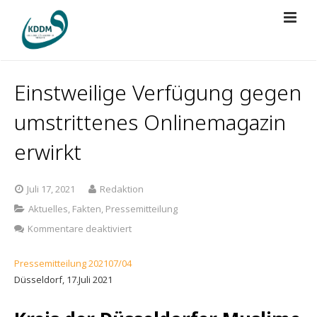
Über Uns
Einstweilige Verfügung gegen
Projekte
Vorstand
umstrittenes Onlinemagazin
Presse
Mitgliedschaft
BRÜCKEN BAUEN
erwirkt
Spenden
Regularien
Islamische Grabstätte
Der KDDM in der Presse
Juli 17, 2021
Redaktion
Kontakt
Bildungsreise
KDDM-Pressemitteilungen
Aktuelles
,
Fakten
,
Pressemitteilung
für
Kommentare deaktiviert
Gebetsraum Düsseldorf Airport
Videos
Einstweilige
Verfügung
Pressemitteilung 202107/04
gegen
Jugendberufsförderung
Düsseldorf, 17.Juli 2021
umstrittenes
Onlinemagazin
KDDM-Cup 2026
erwirkt