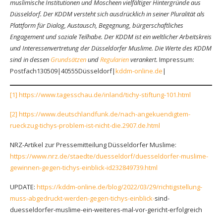
muslimische Institutionen und Moscheen vielfältiger Hintergründe aus
Düsseldorf. Der KDDM versteht sich ausdrücklich in seiner Pluralität als
Plattform für Dialog, Austausch, Begegnung, bürgerschaftliches
Engagement und soziale Teilhabe. Der KDDM ist ein weltlicher Arbeitskreis
und Interessenvertretung der Düsseldorfer Muslime. Die Werte des KDDM
sind in dessen
Grundsätzen
und
Regularien
verankert.
Impressum:
Postfach130509|40555Düsseldorf|
kddm-online.de
|
[1]
https://www.tagesschau.de/inland/tichy-stiftung-101.html
[2]
https://www.deutschlandfunk.de/nach-angekuendigtem-
rueckzug-tichys-problem-ist-nicht-die.2907.de.html
NRZ-Artikel zur Pressemitteilung Düsseldorfer Muslime:
https://www.nrz.de/staedte/duesseldorf/duesseldorfer-muslime-
gewinnen-gegen-tichys-einblick-id232849739.html
UPDATE:
https://kddm-online.de/blog/2022/03/29/richtigstellung-
muss-abgedruckt-werden-gegen-tichys-einblick-
sind-
duesseldorfer-muslime-ein-weiteres-mal-vor-gericht-erfolgreich