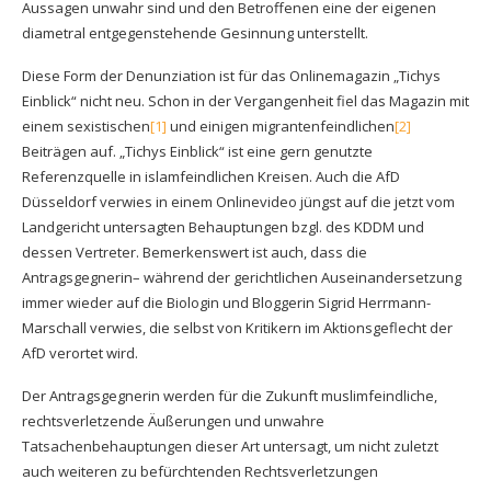
Aussagen unwahr sind und den Betroffenen eine der eigenen
diametral entgegenstehende Gesinnung unterstellt.
Diese Form der Denunziation ist für das Onlinemagazin „Tichys
Einblick“ nicht neu. Schon in der Vergangenheit fiel das Magazin mit
einem sexistischen
[1]
und einigen migrantenfeindlichen
[2]
Beiträgen auf. „Tichys Einblick“ ist eine gern genutzte
Referenzquelle in islamfeindlichen Kreisen. Auch die AfD
Düsseldorf verwies in einem Onlinevideo jüngst auf die jetzt vom
Landgericht untersagten Behauptungen bzgl. des KDDM und
dessen Vertreter. Bemerkenswert ist auch, dass die
Antragsgegnerin– während der gerichtlichen Auseinandersetzung
immer wieder auf die Biologin und Bloggerin Sigrid Herrmann-
Marschall verwies, die selbst von Kritikern im Aktionsgeflecht der
AfD verortet wird.
Der Antragsgegnerin werden für die Zukunft muslimfeindliche,
rechtsverletzende Äußerungen und unwahre
Tatsachenbehauptungen dieser Art untersagt, um nicht zuletzt
auch weiteren zu befürchtenden Rechtsverletzungen