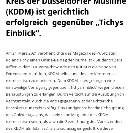
Kreis der Düsseldorfer Muslime
Anmeldung Stand
(KDDM) ist gerichtlich
erfolgreich gegenüber „Tichys
Anmeldung Fußballmannschaften
Einblick“.
Anmeldung Helfer*innen
Anmeldung Lauf
Am 24. März 2021 veröffentlichte das Magazin des Publizisten
Roland Tichy einen Online-Beitrag der Journalistik Studentin Zara
Riffler, in dem u.a. versucht wurde den KDDM in die Nähe von
Extremisten zu rücken, KDDM selbst und dessen Vertreter als
extremistisch zu markieren. Dem KDDM ist es gelungen eine
einstweilige Verfügung gegenüber „Tichys Einblick“ wegen diesen
Behauptungen zu erlangen. Durch Verzicht auf die Ausübung von
Rechtsmitteln durch die Antragsgegnerin ist der richterliche
Beschluss nun rechtskräftig. Das Landgericht hat die Behauptung
des Onlinemagazins, dass einzelne Mitglieder des KDDM
extremistisch seien, als auch die Bezeichnung des Vorsitzenden
des KDDM als „Islamist“, als unzulässig eingestuft, da diese