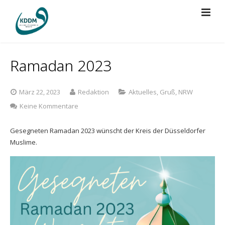
Über Uns
Ramadan 2023
Projekte
Vorstand
März 22, 2023
Redaktion
Aktuelles
,
Gruß
,
NRW
Presse
Mitgliedschaft
BRÜCKEN BAUEN
zu
Keine Kommentare
Ramadan
Spenden
Regularien
Islamische Grabstätte
Der KDDM in der Presse
2023
Gesegneten Ramadan 2023 wünscht der Kreis der Düsseldorfer
Muslime.
Kontakt
Bildungsreise
KDDM-Pressemitteilungen
Gebetsraum Düsseldorf Airport
Videos
Jugendberufsförderung
KDDM-Cup 2026