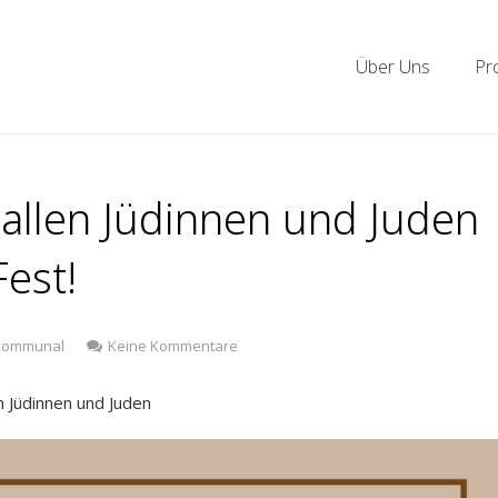
Über Uns
Pr
llen Jüdinnen und Juden
est!
zu
kommunal
Keine Kommentare
Der
KDDM
n Jüdinnen und Juden
wünscht
allen
Jüdinnen
und