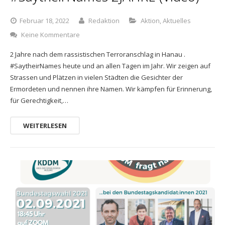
Anmeldung Stand
Februar 18, 2022
Redaktion
Aktion
,
Aktuelles
Keine Kommentare
Anmeldung Fußballmannschaften
2 Jahre nach dem rassistischen Terroranschlag in Hanau .
Anmeldung Helfer*innen
#SaytheirNames heute und an allen Tagen im Jahr. Wir zeigen auf
Strassen und Plätzen in vielen Städten die Gesichter der
Anmeldung Lauf
Ermordeten und nennen ihre Namen. Wir kämpfen für Erinnerung,
für Gerechtigkeit,…
WEITERLESEN