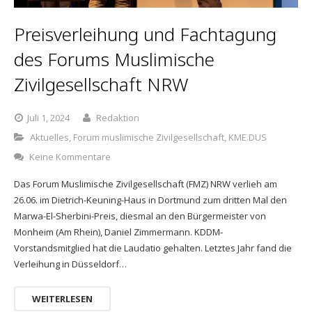
Anmeldung Stand
Preisverleihung und Fachtagung
Anmeldung Fußballmannschaften
des Forums Muslimische
Zivilgesellschaft NRW
Anmeldung Helfer*innen
Anmeldung Lauf
Juli 1, 2024
Redaktion
Aktuelles
,
Forum muslimische Zivilgesellschaft
,
KME.DUS
Keine Kommentare
Das Forum Muslimische Zivilgesellschaft (FMZ) NRW verlieh am
26.06. im Dietrich-Keuning-Haus in Dortmund zum dritten Mal den
Marwa-El-Sherbini-Preis, diesmal an den Bürgermeister von
Monheim (Am Rhein), Daniel Zimmermann. KDDM-
Vorstandsmitglied hat die Laudatio gehalten. Letztes Jahr fand die
Verleihung in Düsseldorf…
WEITERLESEN