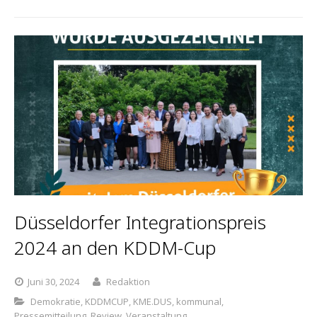
Düsseldorfer Integrationspreis
2024 an den KDDM-Cup
Juni 30, 2024
Redaktion
Demokratie
,
KDDMCUP
,
KME.DUS
,
kommunal
,
Pressemitteilung
,
Review
,
Veranstaltung