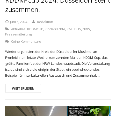
KDDM-Cup 2024: Düsseldorf steht
zusammen!
Juni 6, 2024
Redaktion
Aktuelles
,
KDDMCUP
,
Kinderrechte
,
KME.DUS
,
NRW
,
Pressemitteilung
Keine Kommentare
Wieder organisiert der Kreis der Düsseldorfer Muslime, an
Fronleichnam letzte Woche zum zehnten Mal den KDDM-Cup, das
größte Familienfest der NRW-Landeshauptstadt. Die Veranstaltung
ist, da sind sich viele einig in der Stadt, ein beeindruckendes
Beispiel für interkulturellen Austausch und Zusammenhalt…
WEITERLESEN