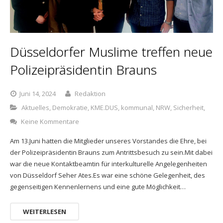
Düsseldorfer Muslime treffen neue
Polizeipräsidentin Brauns
Juni 14, 2024
Redaktion
Aktuelles
,
Demokratie
,
KME.DUS
,
kommunal
,
NRW
,
Sicherheit,
Keine Kommentare
Am 13.Juni hatten die Mitglieder unseres Vorstandes die Ehre, bei
der Polizeipräsidentin Brauns zum Antrittsbesuch zu sein.Mit dabei
war die neue Kontaktbeamtin für interkulturelle Angelegenheiten
von Düsseldorf Seher Ates.Es war eine schöne Gelegenheit, des
gegenseitigen Kennenlernens und eine gute Möglichkeit…
WEITERLESEN