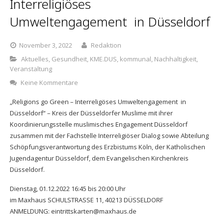
Interreligiöses
Umweltengagement in Düsseldorf
November 3, 2022
Redaktion
Aktuelles
,
Gesundheit
,
KME.DUS
,
kommunal
,
Nachhaltigkeit
,
Veranstaltung
Keine Kommentare
„Religions go Green – Interreligöses Umweltengagement in
Düsseldorf“ – Kreis der Düsseldorfer Muslime mit ihrer
Koordinierungsstelle muslimisches Engagement Düsseldorf
zusammen mit der Fachstelle Interreligiöser Dialog sowie Abteilung
Schöpfungsverantwortung des Erzbistums Köln, der Katholischen
Jugendagentur Düsseldorf, dem Evangelischen Kirchenkreis
Düsseldorf.
Dienstag, 01.12.2022 16:45 bis 20:00 Uhr
im Maxhaus SCHULSTRASSE 11, 40213 DÜSSELDORF
ANMELDUNG: eintrittskarten@maxhaus.de